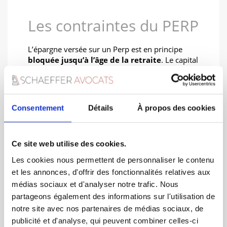
Les contraintes du PERP
L’épargne versée sur un Perp est en principe
bloquée jusqu’à l’âge de la retraite
. Le capital
sera alors servi uniquement sous forme de
rente.
D’autre part, si l’avantage fiscal a lieu à l’entrée,
après le départ à la retraite, en revanche, la rente
Consentement
Détails
À propos des cookies
viagère est soumise à l’impôt sur le revenu.
Déblocage d’un PERP,
clôture du capital
Ce site web utilise des cookies.
Les cookies nous permettent de personnaliser le contenu
Dans
certains cas exceptionnels
, il peut être
et les annonces, d'offrir des fonctionnalités relatives aux
possible de récupérer son épargne de façon
médias sociaux et d'analyser notre trafic. Nous
anticipée : invalidité, décès du conjoint, fin de
partageons également des informations sur l'utilisation de
droits aux allocations chômage, liquidation
notre site avec nos partenaires de médias sociaux, de
judiciaires, voire surendettement…
publicité et d'analyse, qui peuvent combiner celles-ci
En cas de décès du bénéficiaire, la rente peut