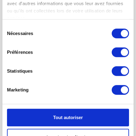
avec d'autres informations que vous leur avez fournies
être reversée au conjoint survivant (ou à un
ou qu'ils ont collectées lors de votre utilisation de leurs
autre bénéficiaire expressément désigné).
Ces cas exceptionnels justifiant un déblocage du
services.
capital du PERP sont
explicités dans le
Sélection
contrat
.
Nécessaires
du
.
consentement
Quelle que soit votre problématique, sachez
Préférences
que le cabinet d’avocats Schaeffer a
développé des solutions efficaces et rapides
pour rappeler à l’organisme gestionnaire ses
Statistiques
obligations, débloquer votre capital et
récupérer votre épargne.
Marketing
N’hésitez pas à nous contacter au 01 55 90 55
15 ou par le biais de la page
contact
.
Tout autoriser