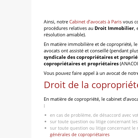
Ainsi, notre
Cabinet d’avocats à Paris
vous co
procédures relatives au
Droit Immobilier
,
résolution amiable).
En matière immobilière et de copropriété, le
avocats ont assisté et conseillé (pendant plu
syndicale des copropriétaires et proprié
copropriétaires et propriétaires
(ANACOP
Vous pouvez faire appel à un avocat de notre
Droit de la copropriét
En matière de copropriété, le cabinet d’avo
:
en cas de problème, de désaccord avec vo
sur toute question ou litige concernant le
sur toute question ou litige concernant le
générales de copropriétaires