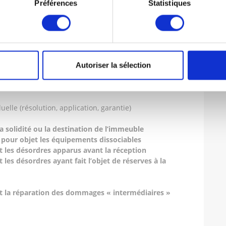
Préférences
Statistiques
on
abinet d’avocats SCHAEFFER peut vous conseiller dans
Autoriser la sélection
elle (résolution, application, garantie)
la solidité ou la destination de l’immeuble
 pour objet les équipements dissociables
t les désordres apparus avant la réception
 les désordres ayant fait l’objet de réserves à la
nt la réparation des dommages « intermédiaires »