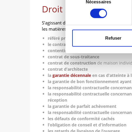
Nécessaires
du
Droit de la constructi
consentement
S’agissant de Droit de la construction, le C
les matières suivantes :
référé préventif
Refuser
le contrat d’entreprise
contentieux promoteur acquéreur
contrat de sous-traitance
contrat de construction
de maison individu
contrat d’architecte
la
garantie décennale
en cas d’atteinte à 
la garantie de bon fonctionnement ayant
la responsabilité contractuelle concernan
la responsabilité contractuelle concernant
réception
la garantie de parfait achèvement
la responsabilité contractuelle concerna
les défauts de conformité cachés
l’obligation de conseil et d’information
les retards de livraison de l’ouvrage