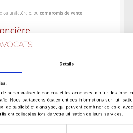
e ou unilatérale) ou
compromis de vente
foncière
, vous assiste et vous défend dans les litiges
 bornage
Détails
ies.
e personnaliser le contenu et les annonces, d'offrir des fonctio
, vous assiste et vous défend dans les litiges
rafic. Nous partageons également des informations sur l'utilisati
ar exemple :
, de publicité et d'analyse, qui peuvent combiner celles-ci avec
ils ont collectées lors de votre utilisation de leurs services.
 inconvénients ordinaires du voisinage