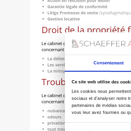
Action en rescision pour lésion
Garantie légale de conformité
Litige Promesse de vente
(synallagmatiqu
Gestion locative
Droit de la propriété 
Le cabinet d’avocats Schaeffer vous conseille
concernant :
La délimitation du droit de propriété : le
Consentement
Les servitudes
La mitoyenneté
Troubles de voisinage
Ce site web utilise des cook
Les cookies nous permettent d
Le cabinet d’avocats Schaeffer vous conseille
sociaux et d'analyser notre t
concernant tous les troubles de voisinage, p
partenaires de médias sociaux
nuisances sonores
vous leur avez fournies ou qu'
odeurs
privation d’ensoleillement et de vue
Sélection
tout trouble anormal lorsqu’il excède les