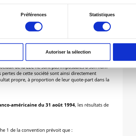
le droit français peine à reconnaitre le véhicule
Préférences
Statistiques
des caractéristiques propres aux société de capitaux et
lle est assimilable aux SARL dans la mesure où elle
mitée à leurs apports.
Autoriser la sélection
e tend cependant à se rapprocher d’une société de
sociaux de la LLC ne sont pas imposables à son nom
es pertes de cette société sont ainsi directement
tat propre, à proportion de leur quote-part dans la
franco-américaine du 31 août 1994
, les résultats de
aphe 1 de la convention prévoit que :