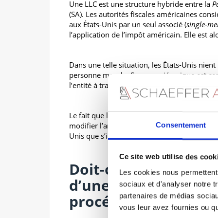
Une LLC est une structure hybride entre la
P
(SA). Les autorités fiscales américaines cons
aux États-Unis par un seul associé (
single-m
l’application de l’impôt américain. Elle est
Dans une telle situation, les États-Unis nien
personne morale. Son associé unique est cen
l’entité à travers laquelle ils sont perçus n’av
Le fait que le revenu soit réalisé au travers
modifier l’analyse. L’associé unique en quest
Consentement
Unis que s’il peut être considéré comme ET
Ce site web utilise des cook
Doit-on déclarer se
Les cookies nous permettent d
d’une LLC américai
sociaux et d'analyser notre t
procéder ?
partenaires de médias sociaux
vous leur avez fournies ou qu'