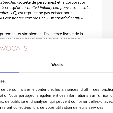
artnership
(société de personnes) et la Corporation
idèrent qu’une «
limited liability company
» constituée
ember LLC
), est réputée ne pas exister pour
 alors considérée comme une «
Disregarded entity
».
t purement et simplement l’existence fiscale de la
sé réaliser ou percevoir les revenus comme si
ait jamais existé.
 d’une LLC à associé unique n’est donc pas de nature à
ion ne sera passible d’impôt sur le revenu aux Etats-
Détails
BUS.
ies.
s revenus provenant
e personnaliser le contenu et les annonces, d'offrir des fonctio
ne en France ? Comment
rafic. Nous partageons également des informations sur l'utilisati
, de publicité et d'analyse, qui peuvent combiner celles-ci avec
ils ont collectées lors de votre utilisation de leurs services.