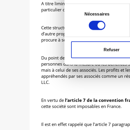
A titre liminaire, il convient de préciser que 
Sélection
particulier qu’est la LLC.
Nécessaires
du
consentement
Cette structure juridique, présente en effet 
d’autre propres aux sociétés de personnes. E
procure à ses associés une responsabilité li
Refuser
Du point de vue de son traitement fiscal ell
personnes dans la mesure où les bénéfices 
mais à celui de ses associés. Les profits et l
appréhendés par ses associés comme un résul
LLC.
En vertu de
l’article 7 de la convention 
cette société sont imposables en France.
Il est en effet rappelé que l’article 7 paragr