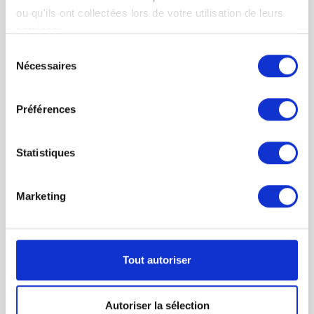
spécialisés en C3S peuvent également conseiller
ou qu'ils ont collectées lors de votre utilisation de leurs
les entreprises sur des stratégies fiscales
efficaces. Ils peuvent aider les entreprises à
services.
identifier des opportunités d’optimisation fiscale
Sélection
tout en respectant la législation en vigueur. Leur
Nécessaires
du
objectif est d’aider les entreprises à minimiser
consentement
leur charge fiscale de manière légale et éthique.
Préférences
Dans un environnement fiscal complexe et en
constante évolution, l’expertise d’un avocat
spécialisé en droit fiscal est devenue essentielle
Statistiques
pour les entreprises cherchant à se conformer
aux obligations fiscales tout en optimisant leur
situation financière. Nos avocats fiscalistes
Marketing
offrent bien plus qu’une simple assistance fiscale
; ils apportent une compréhension approfondie
de la législation fiscale ainsi que des conseils
stratégiques, faisant d’eux des partenaires
indispensables pour les entreprises souhaitant
Tout autoriser
prospérer dans le paysage fiscal français.
Autoriser la sélection