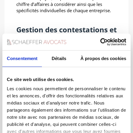
chiffre d’affaires à considérer ainsi que les
spécificités individuelles de chaque entreprise.
Gestion des contestations et
litiges relatifs à la C3S
En situation de conflit ou de différend avec
l’administration concernant la C3S, un avocat
Consentement
Détails
À propos des cookies
spécialisé peut assurer la représentation de
l’entreprise devant les instances compétentes.
Grâce à son savoir-faire juridique, il est en
Ce site web utilise des cookies.
mesure de défendre de manière efficace les
intérêts de l’entreprise.
Les cookies nous permettent de personnaliser le contenu
et les annonces, d'offrir des fonctionnalités relatives aux
médias sociaux et d'analyser notre trafic. Nous
Conseil en stratégies
partageons également des informations sur l'utilisation de
fiscales
notre site avec nos partenaires de médias sociaux, de
publicité et d'analyse, qui peuvent combiner celles-ci
Outre leur rôle de conformité, les avocats
avec d'autres informations que vous leur avez fournies