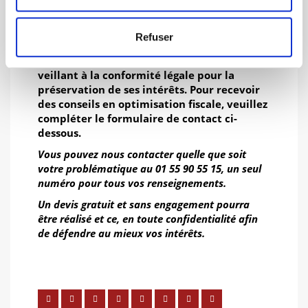
Notre cabinet d’experts fiscalistes,
spécialisé dans l’optimisation fiscale, peut
vous assister dans la conception de vos
Refuser
approches fiscales pour renforcer la
compétitivité de votre entreprise, tout en
veillant à la conformité légale pour la
préservation de ses intérêts. Pour recevoir
des conseils en optimisation fiscale, veuillez
compléter le formulaire de contact ci-
dessous.
Vous pouvez nous contacter quelle que soit
votre problématique au 01 55 90 55 15, un seul
numéro pour tous vos renseignements.
Un devis gratuit et sans engagement pourra
être réalisé et ce, en toute confidentialité afin
de défendre au mieux vos intérêts.