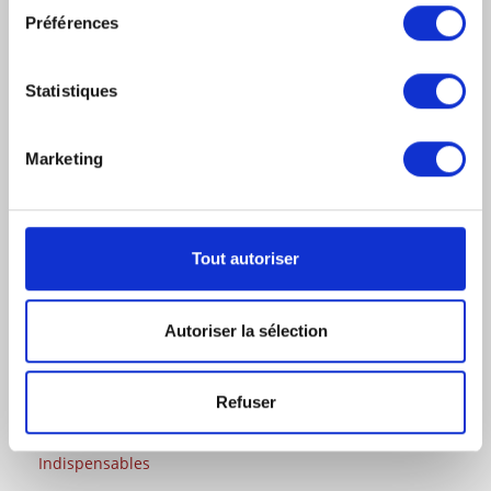
Saisie Des Fonds Par L’AGRASC
Préférences
Factures Impayées Entre Professionnels : La Nouvelle
Procédure Simplifiée De Recouvrement
Statistiques
Gérant De Paille Et Gérant De Fait : Risques,
Responsabilités Et Comment S’en Sortir ?
Marketing
Rupture Conventionnelle En 2026 : Contribution
Patronale À 40 %
Comment Contester Un Refus, Un Retrait Ou Un Retard
Tout autoriser
De Versement D’une Aide Publique Lorsque Vous Êtes
Une Entreprise ?
Autoriser la sélection
Qu’est-Ce Que La Médiation Ou La Conciliation ?
Créer Une Société: Démarches Et Documents
Indispensables
Refuser
Le Droit Administratif : Démarches Et Documents
Indispensables