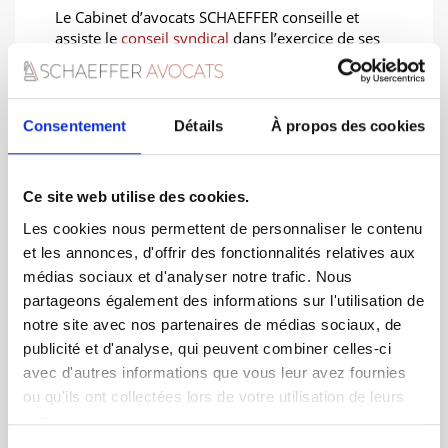
Le Cabinet d’avocats SCHAEFFER conseille et
assiste le
conseil syndical
dans l’exercice de ses
fonctions sur tous les problèmes de copropriété.
L’article 27 du décret du 17 mars 1967 permet
au
conseil syndical
de se faire conseiller et
Consentement
Détails
À propos des cookies
assister par un avocat.
Il s’agit alors d’une dépense courante
d’administration, qui est supportée par le
Ce site web utilise des cookies.
Syndicat des copropriétaires, et doit être réglée
par le syndic.
Les cookies nous permettent de personnaliser le contenu
et les annonces, d'offrir des fonctionnalités relatives aux
Le
cabinet d’avocats SCHAEFFER
peut donc
médias sociaux et d'analyser notre trafic. Nous
vous conseillez sur toutes les questions de
copropriété et vous assistez dans toutes vos
partageons également des informations sur l'utilisation de
démarches si vous le décidez.
notre site avec nos partenaires de médias sociaux, de
publicité et d'analyse, qui peuvent combiner celles-ci
Vous pouvez aussi décider de prendre le
cabinet d’avocats SCHAEFFER
comme avocat
avec d'autres informations que vous leur avez fournies
de la copropriété.
ou qu'ils ont collectées lors de votre utilisation de leurs
services.
Le conseil syndical travaille alors en
collaboration étroite avec
le cabinet d’avocats