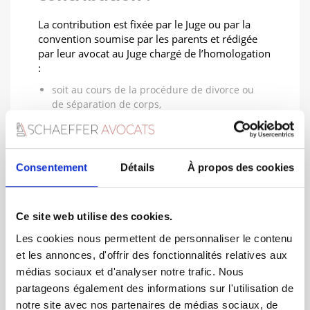
La contribution est fixée par le Juge ou par la
convention soumise par les parents et rédigée
par leur avocat au Juge chargé de l’homologation
:
soit au cours de la procédure de divorce ou
de séparation de corps,
soit après le divorce ou la séparation de
corps
Hors procédure de divorce, les parents ont la
Consentement
Détails
À propos des cookies
faculté de saisir le Juge, par une requête
commune, ou en cas de désaccord, par une
requête simple.
Ce site web utilise des cookies.
Le
Cabinet d’Avocats SCHAEFFER peut vous
représenter devant le Juge aux Affaires
Les cookies nous permettent de personnaliser le contenu
Familiales
sur tout litige concernant la pension
et les annonces, d'offrir des fonctionnalités relatives aux
alimentaire.
médias sociaux et d'analyser notre trafic. Nous
partageons également des informations sur l'utilisation de
notre site avec nos partenaires de médias sociaux, de