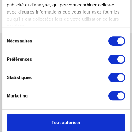
publicité et d'analyse, qui peuvent combiner celles-ci
avec d'autres informations que vous leur avez fournies
ou qu'ils ont collectées lors de votre utilisation de leurs
services.
Sélection
Nécessaires
du
consentement
CONTACTEZ-NOUS
Préférences
Statistiques
DERNIERS ARTICLES JURIDIQUES
Marketing
Saisie Des Fonds Par L’AGRASC
Factures Impayées Entre Professionnels : La Nouvelle
Tout autoriser
Procédure Simplifiée De Recouvrement