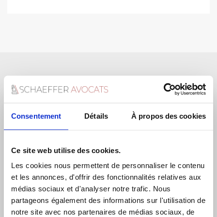
CONTACTEZ-NOUS
Consentement
Détails
À propos des cookies
Ce site web utilise des cookies.
DERNIERS ARTICLES JURIDIQUES
Les cookies nous permettent de personnaliser le contenu
Saisie Des Fonds Par L’AGRASC
et les annonces, d'offrir des fonctionnalités relatives aux
médias sociaux et d'analyser notre trafic. Nous
Factures Impayées Entre Professionnels : La Nouvelle
partageons également des informations sur l'utilisation de
Procédure Simplifiée De Recouvrement
notre site avec nos partenaires de médias sociaux, de