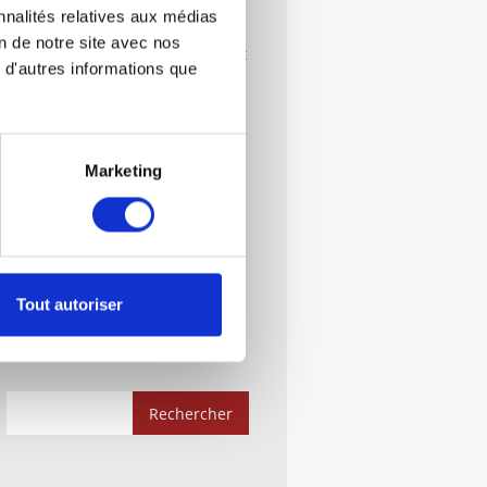
La Conciliation ?
nnalités relatives aux médias
on de notre site avec nos
Créer Une Société: Démarches Et
 d'autres informations que
Documents Indispensables
Le Droit Administratif :
Démarches Et Documents
Indispensables
Marketing
Rachat D’une Société En
Liquidation Judiciaire : Guide
Complet
Quelle Forme Juridique Choisir ?
Tout autoriser
EI, SARL, SAS, SCI…