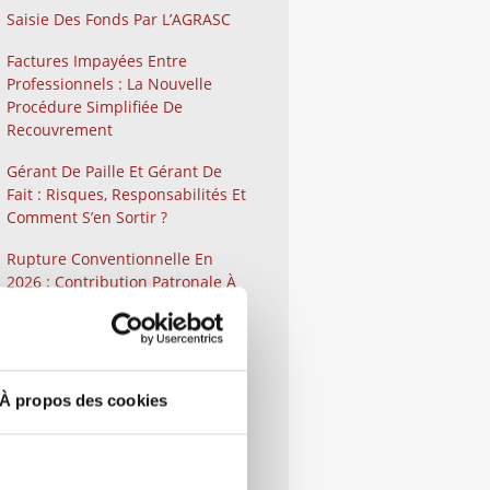
Saisie Des Fonds Par L’AGRASC
Factures Impayées Entre
Professionnels : La Nouvelle
Procédure Simplifiée De
Recouvrement
Gérant De Paille Et Gérant De
Fait : Risques, Responsabilités Et
Comment S’en Sortir ?
Rupture Conventionnelle En
2026 : Contribution Patronale À
40 %
Comment Contester Un Refus,
Un Retrait Ou Un Retard De
Versement D’une Aide Publique
À propos des cookies
Lorsque Vous Êtes Une
Entreprise ?
Qu’est-Ce Que La Médiation Ou