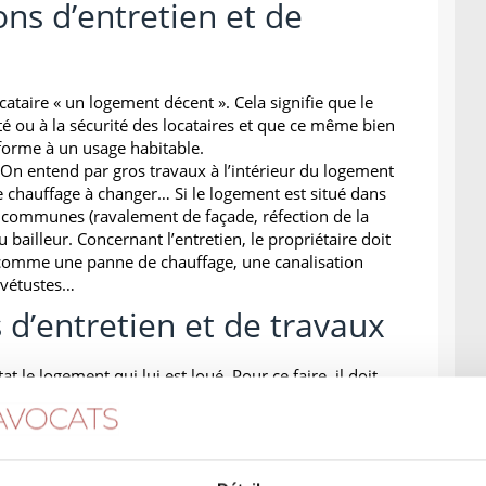
ons d’entretien et de
cataire « un logement décent ». Cela signifie que le
nté ou à la sécurité des locataires et que ce même bien
nforme à un usage habitable.
 On entend par gros travaux à l’intérieur du logement
le chauffage à changer… Si le logement est situé dans
 communes (ravalement de façade, réfection de la
 bailleur. Concernant l’entretien, le propriétaire doit
 comme une panne de chauffage, une canalisation
 vétustes…
s d’entretien et de travaux
at le logement qui lui est loué. Pour ce faire, il doit
rantes sauf si elles sont causées par la vétusté du
arge du locataire (jardin, pelouse, arbres, piscine,