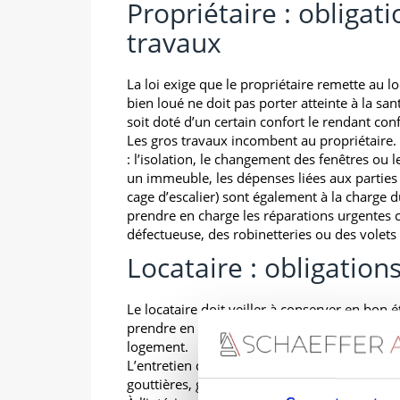
Propriétaire : obligati
travaux
La loi exige que le propriétaire remette au lo
bien loué ne doit pas porter atteinte à la sa
soit doté d’un certain confort le rendant co
Les gros travaux incombent au propriétaire.
: l’isolation, le changement des fenêtres ou 
un immeuble, les dépenses liées aux parties
cage d’escalier) sont également à la charge du
prendre en charge les réparations urgentes
défectueuse, des robinetteries ou des volets
Locataire : obligation
Le locataire doit veiller à conserver en bon ét
prendre en charge les petites réparations cou
logement.
L’entretien des parties extérieures est à la ch
gouttières, grille du portail…).