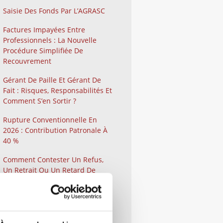
Saisie Des Fonds Par L’AGRASC
Factures Impayées Entre
Professionnels : La Nouvelle
Procédure Simplifiée De
Recouvrement
Gérant De Paille Et Gérant De
Fait : Risques, Responsabilités Et
Comment S’en Sortir ?
Rupture Conventionnelle En
2026 : Contribution Patronale À
40 %
Comment Contester Un Refus,
Un Retrait Ou Un Retard De
Versement D’une Aide Publique
Lorsque Vous Êtes Une
Entreprise ?
Qu’est-Ce Que La Médiation Ou