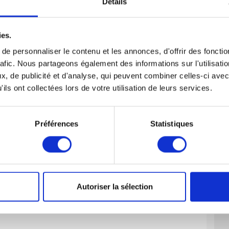
rage, les volets, les stores, et les installations de
Détails
ements électriques notamment le remplacement des
mpoules…).
gorgement des canalisations d’eau, la vidange des
ies.
es petites pièces concernant le chauffage, la
e personnaliser le contenu et les annonces, d'offrir des fonctio
enir en état de propreté les murs, le plafond et le
rafic. Nous partageons également des informations sur l'utilisati
es et des éviers sont à entretenir par le locataire (ôter
 douche…).
, de publicité et d'analyse, qui peuvent combiner celles-ci avec
en annuel de la chaudière individuelle est à la charge du
ils ont collectées lors de votre utilisation de leurs services.
Préférences
Statistiques
Autoriser la sélection