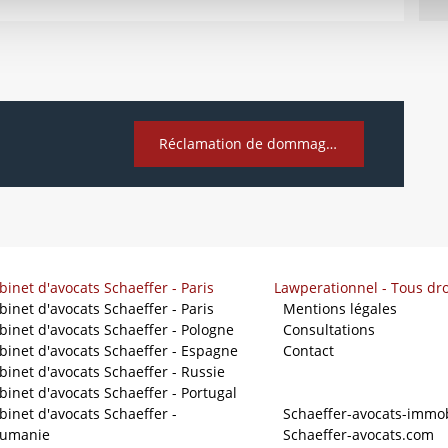
Réclamation de dommages et intérêts si l’obligation d’entretien n’est pas tenue
binet d'avocats Schaeffer - Paris
Lawperationnel - Tous dro
binet d'avocats Schaeffer - Paris
-
Mentions légales
binet d'avocats Schaeffer - Pologne
-
Consultations
binet d'avocats Schaeffer - Espagne
-
Contact
binet d'avocats Schaeffer - Russie
binet d'avocats Schaeffer - Portugal
Nos sites
binet d'avocats Schaeffer -
-
Schaeffer-avocats-immob
umanie
-
Schaeffer-avocats.com