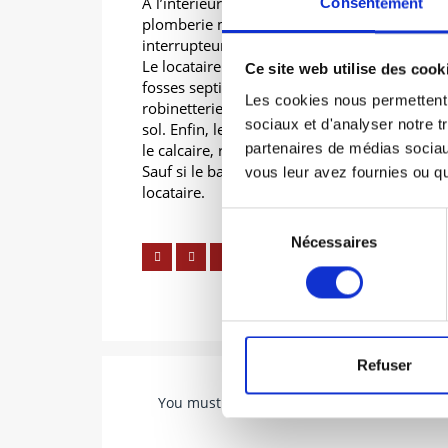
À l’intérieur, le locataire doit entretenir le vit
Consentement
plomberie mais aussi certains petits équip
interrupteurs, des prises de courant, des a
Le locataire doit effectuer, si besoin, le dé
Ce site web utilise des cook
fosses septiques, le remplacement de certain
Les cookies nous permettent d
robinetterie… Le loueur doit également maint
sociaux et d'analyser notre t
sol. Enfin, le nettoyage des appareils sanitair
le calcaire, remplacer le tuyau flexible de la
partenaires de médias sociaux
Sauf si le bail stipule le contraire, l’entreti
vous leur avez fournies ou qu'
locataire.
Sélection
Nécessaires
du
consentement
Refuser
You must be
logged in
to post a comment.