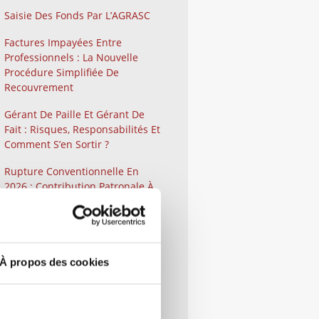
Saisie Des Fonds Par L’AGRASC
Factures Impayées Entre
Professionnels : La Nouvelle
Procédure Simplifiée De
Recouvrement
Gérant De Paille Et Gérant De
Fait : Risques, Responsabilités Et
Comment S’en Sortir ?
Rupture Conventionnelle En
2026 : Contribution Patronale À
40 %
Comment Contester Un Refus,
Un Retrait Ou Un Retard De
Versement D’une Aide Publique
À propos des cookies
Lorsque Vous Êtes Une
Entreprise ?
Qu’est-Ce Que La Médiation Ou