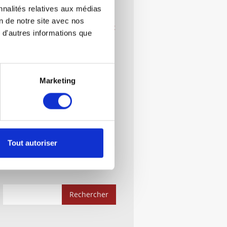
La Conciliation ?
nnalités relatives aux médias
on de notre site avec nos
Créer Une Société: Démarches Et
 d'autres informations que
Documents Indispensables
Le Droit Administratif :
Démarches Et Documents
Indispensables
Marketing
Rachat D’une Société En
Liquidation Judiciaire : Guide
Complet
Quelle Forme Juridique Choisir ?
Tout autoriser
EI, SARL, SAS, SCI…