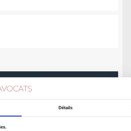
Plan de sauvegarde ou de redressement – Plan de continuation
Détails
ies.