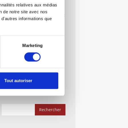
La Conciliation ?
nnalités relatives aux médias
on de notre site avec nos
Créer Une Société: Démarches Et
 d'autres informations que
Documents Indispensables
Le Droit Administratif :
Démarches Et Documents
Indispensables
Marketing
Rachat D’une Société En
Liquidation Judiciaire : Guide
Complet
Quelle Forme Juridique Choisir ?
Tout autoriser
EI, SARL, SAS, SCI…