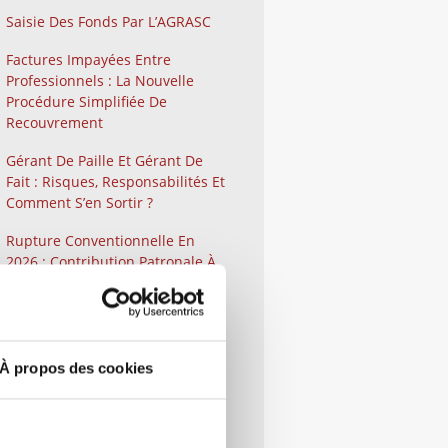
Saisie Des Fonds Par L’AGRASC
Factures Impayées Entre
Professionnels : La Nouvelle
Procédure Simplifiée De
Recouvrement
Gérant De Paille Et Gérant De
Fait : Risques, Responsabilités Et
Comment S’en Sortir ?
Rupture Conventionnelle En
2026 : Contribution Patronale À
40 %
Comment Contester Un Refus,
Un Retrait Ou Un Retard De
Versement D’une Aide Publique
À propos des cookies
Lorsque Vous Êtes Une
Entreprise ?
Qu’est-Ce Que La Médiation Ou