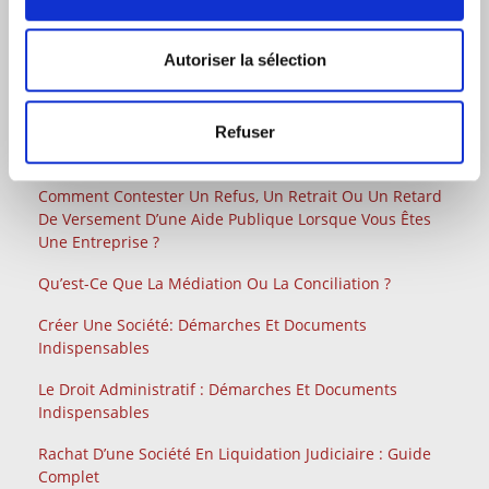
Factures Impayées Entre Professionnels : La Nouvelle
Procédure Simplifiée De Recouvrement
Autoriser la sélection
Gérant De Paille Et Gérant De Fait : Risques,
Responsabilités Et Comment S’en Sortir ?
Rupture Conventionnelle En 2026 : Contribution
Refuser
Patronale À 40 %
Comment Contester Un Refus, Un Retrait Ou Un Retard
De Versement D’une Aide Publique Lorsque Vous Êtes
Une Entreprise ?
Qu’est-Ce Que La Médiation Ou La Conciliation ?
Créer Une Société: Démarches Et Documents
Indispensables
Le Droit Administratif : Démarches Et Documents
Indispensables
Rachat D’une Société En Liquidation Judiciaire : Guide
Complet