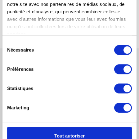
Obligation d’information de l’avaliste
notre site avec nos partenaires de médias sociaux, de
publicité et d'analyse, qui peuvent combiner celles-ci
Avis à tiers détenteur, ATD
avec d'autres informations que vous leur avez fournies
ou qu'ils ont collectées lors de votre utilisation de leurs
services.
Sélection
Nécessaires
du
consentement
CONTACTEZ-NOUS
Préférences
Statistiques
Marketing
DERNIERS ARTICLES JURIDIQUES
Saisie Des Fonds Par L’AGRASC
Tout autoriser