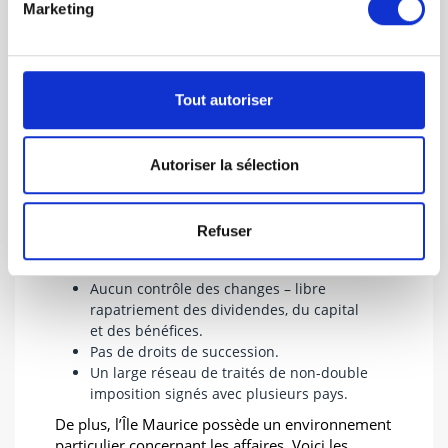
retrouve tout cela dans l’article 83 du
Financial
Marketing
Services Act
.
III. Avantages et
Tout autoriser
particularités
Autoriser la sélection
Le régime fiscal de l’Île Maurice présente
plusieurs avantages pour la création d’une
société sur son territoire :
Refuser
Pas d’impôt sur les plus-values, d’impôt à
la source ou d’impôt sur les dividendes.
Aucun contrôle des changes – libre
rapatriement des dividendes, du capital
et des bénéfices.
Pas de droits de succession.
Un large réseau de traités de non-double
imposition signés avec plusieurs pays.
De plus, l’Île Maurice possède un environnement
particulier concernant les affaires. Voici les