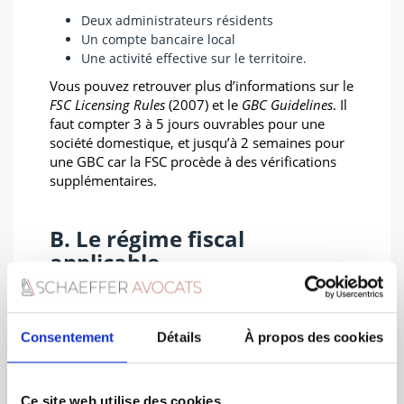
Deux administrateurs résidents
Un compte bancaire local
Une activité effective sur le territoire.
Vous pouvez retrouver plus d’informations sur le
FSC Licensing Rules
(2007) et le
GBC Guidelines
. Il
faut compter 3 à 5 jours ouvrables pour une
société domestique, et jusqu’à 2 semaines pour
une GBC car la FSC procède à des vérifications
supplémentaires.
B. Le régime fiscal
applicable
Concernant la domestic company, le taux
d’imposition standard sur les bénéfices et de la
Consentement
Détails
À propos des cookies
TVA est de 15% (article 46 de l’Income Tax).
Cependant, il y a des mécanismes de crédit
d’impôt ou d’exemption partielle qui peuvent
exister. C’est le cas notamment pour les revenus
Ce site web utilise des cookies.