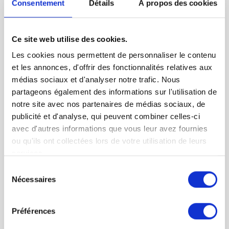
Consentement
Détails
À propos des cookies
Ce visa permet de travailler de façon
temporaire aux Etats-Unis
. L’administration
américaine n’en délivre que 65 000 par an. La
durée du visa H1B est de 3 ans, renouvelable 1
Ce site web utilise des cookies.
fois. Il permet à la famille du demandeur de
Les cookies nous permettent de personnaliser le contenu
résider également sur le territoire américain, en
et les annonces, d'offrir des fonctionnalités relatives aux
revanche il ne leur accorde pas le droit de
médias sociaux et d'analyser notre trafic. Nous
travailler. Mais l’avantage majeur de ce visa se
trouve ailleurs : il vous offre la possibilité de
partageons également des informations sur l'utilisation de
déposer une demande de Carte Verte.
notre site avec nos partenaires de médias sociaux, de
publicité et d'analyse, qui peuvent combiner celles-ci
avec d'autres informations que vous leur avez fournies
Le Visa O1
ou qu'ils ont collectées lors de votre utilisation de leurs
services.
Ce visa est réservé aux personnes ayant des
«
compétences extraordinaires
» dans un
Sélection
domaine tel que les arts, le sport,
Nécessaires
du
l’éducation ou les affaires
. C’est le visa des
consentement
sportifs de haut niveau, des artistes, des
Préférences
professionnels dont la réussite est connue et
reconnue à l’international.