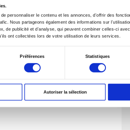
 toutes les chances de votre côté pour, d’une part,
ies.
 et, d’autre part, pour obtenir autant d’indemnités
implantation d’un commerce, remploi, frais de
e personnaliser le contenu et les annonces, d'offrir des fonctio
t/ou pertes d’exploitation, perte de revenus locatifs,
rafic. Nous partageons également des informations sur l'utilisati
c.
, de publicité et d'analyse, qui peuvent combiner celles-ci avec
ils ont collectées lors de votre utilisation de leurs services.
Préférences
Statistiques
Autoriser la sélection