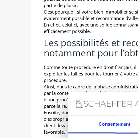
partie de plaisir.
C’est pourquoi, si votre bien immobilier se s
évidemment possible et recommandé d’ailleurs
En effet, celui-ci, avec une solide connaiss
efficacement possible.
Les possibilités et re
notamment pour l’obt
Comme toute procédure en droit français, il 
exploiter les failles pour les tourner à votre
procédure.
Ainsi, dans le cadre de la phase administrativ
par la contestation devant le juge administrat
d’une procédure d’enquête publique, d’une dé
parcellaire, d’un arrêté de cessibilité…
Ensuite, dans le cadre de la phase judiciaire
d’expropriation avec l’autorité expropriante
Consentement
client devant le juge de l’expropriation aux f
favorable.