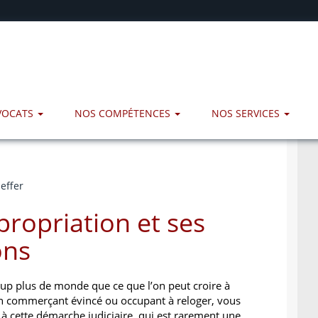
AVOCATS
NOS COMPÉTENCES
NOS SERVICES
effer
ropriation et ses
ons
up plus de monde que ce que l’on peut croire à
un commerçant évincé ou occupant à reloger, vous
 à cette démarche judiciaire, qui est rarement une