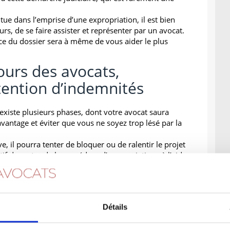
itue dans l’emprise d’une expropriation, il est bien
, de se faire assister et représenter par un avocat.
ance du dossier sera à même de vous aider le plus
cours des avocats,
ention d’indemnités
existe plusieurs phases, dont votre avocat saura
 avantage et éviter que vous ne soyez trop lésé par la
e, il pourra tenter de bloquer ou de ralentir le projet
if des actes de la procédure d’expropriation : à l’aide
claration d’utilité publique, d’une enquête
 : en négociant le montant de l’indemnité
 ou, à défaut d’accord amiable, en représentant son
Détails
ins d’obtenir l’indemnité d’expropriation la plus