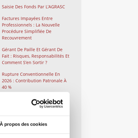
Saisie Des Fonds Par L’AGRASC
Factures Impayées Entre
Professionnels : La Nouvelle
Procédure Simplifiée De
Recouvrement
Gérant De Paille Et Gérant De
Fait : Risques, Responsabilités Et
Comment S’en Sortir ?
Rupture Conventionnelle En
2026 : Contribution Patronale À
40 %
Comment Contester Un Refus,
Un Retrait Ou Un Retard De
Versement D’une Aide Publique
Lorsque Vous Êtes Une
À propos des cookies
Entreprise ?
Qu’est-Ce Que La Médiation Ou