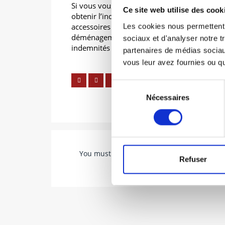
Si vous vous faites accompagner, vous mettez
Ce site web utilise des cook
obtenir l’indemnité principale la plus élevée
accessoires que possible : relogement ou ré
Les cookies nous permettent d
déménagement, frais de transfert d’activité e
sociaux et d'analyser notre t
indemnités de licenciement du personnel, et
partenaires de médias sociaux
vous leur avez fournies ou qu'
Sélection
Nécessaires
du
consentement
You must be
logged in
to post a comment.
Refuser