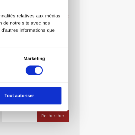
La Conciliation ?
nnalités relatives aux médias
Créer Une Société: Démarches Et
Documents Indispensables
on de notre site avec nos
 d'autres informations que
Le Droit Administratif :
Démarches Et Documents
Indispensables
Rachat D’une Société En
Marketing
Liquidation Judiciaire : Guide
Complet
Quelle Forme Juridique Choisir ?
EI, SARL, SAS, SCI…
Tout autoriser