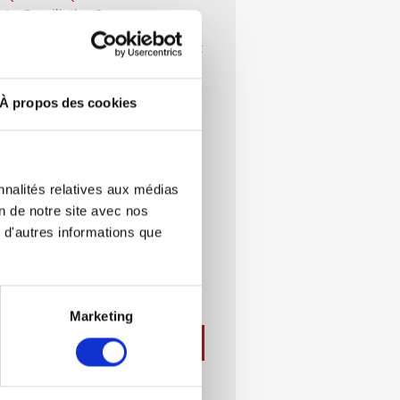
La Conciliation ?
Créer Une Société: Démarches Et
Documents Indispensables
Le Droit Administratif :
À propos des cookies
Démarches Et Documents
Indispensables
Rachat D’une Société En
Liquidation Judiciaire : Guide
nnalités relatives aux médias
Complet
on de notre site avec nos
 d'autres informations que
Quelle Forme Juridique Choisir ?
EI, SARL, SAS, SCI…
Marketing