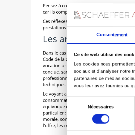
Pensez à conserver les publicités ou prospec
car ils comportent en général des mentions r
Ces réflexes vous permettront, en cas de co
prestations commandées, le prix convenu et
Consentement
Les arts divinatoires 
Dans le cas particulier de la voyance à dista
Ce site web utilise des cook
Code de la consommation peuvent vous protég
Les cookies nous permettent d
vocation à s’appliquer « à toute vente d’un b
sociaux et d'analyser notre t
conclue, sans la présence physique simulta
professionnel qui, pour la conclusion de ce 
partenaires de médias sociaux
techniques de communication à distance… 
vous leur avez fournies ou qu'
Le voyant a, dans l’hypothèse d’un tel contrat
consommateur par écrit ou » tout autre suppo
Sélection
équivoque et de manière claire et compréhe
Nécessaires
du
particulier : son nom, son numéro de télépho
consentement
morale, son siège social et, si elle est diffé
l’offre, les modalités de paiement et d’exécut