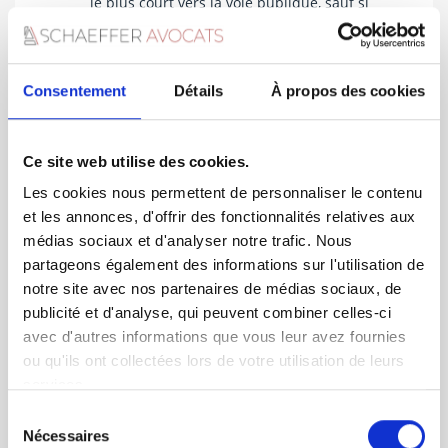
le plus court vers la voie publique, sauf si
cela entraîne une gêne excessive
(passage devant une habitation,
réduction d’un terrain constructible).
En matière immobilière, ce critère
Consentement
Détails
À propos des cookies
impacte directement la
valeur vénale
des
biens : un passage longeant une maison
peut entraîner une décote de plusieurs
Ce site web utilise des cookies.
pourcents.
Les juges prennent également en compte
Les cookies nous permettent de personnaliser le contenu
la
destination future du terrain
: un
et les annonces, d'offrir des fonctionnalités relatives aux
terrain à vocation commerciale pourra
médias sociaux et d'analyser notre trafic. Nous
nécessiter un accès poids lourds, tandis
partageons également des informations sur l'utilisation de
qu’un terrain résidentiel se limitera à un
notre site avec nos partenaires de médias sociaux, de
passage piéton ou carrossable léger.
publicité et d'analyse, qui peuvent combiner celles-ci
4. Prescription trentenaire
avec d'autres informations que vous leur avez fournies
ou qu'ils ont collectées lors de votre utilisation de leurs
Une servitude peut s’acquérir par
services.
prescription trentenaire
(article 690 du
Code civil).
Sélection
Nécessaires
Cela suppose un usage
continu, paisible,
du