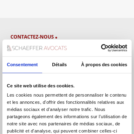
CONTACTEZ-NOUS
Consentement
Détails
À propos des cookies
DERNIERS ARTICLES JURIDIQUES
Ce site web utilise des cookies.
Saisie Des Fonds Par L’AGRASC
Les cookies nous permettent de personnaliser le contenu
et les annonces, d'offrir des fonctionnalités relatives aux
Factures Impayées Entre Professionnels : La Nouvelle
médias sociaux et d'analyser notre trafic. Nous
Procédure Simplifiée De Recouvrement
partageons également des informations sur l'utilisation de
Gérant De Paille Et Gérant De Fait : Risques,
notre site avec nos partenaires de médias sociaux, de
Responsabilités Et Comment S’en Sortir ?
publicité et d'analyse, qui peuvent combiner celles-ci