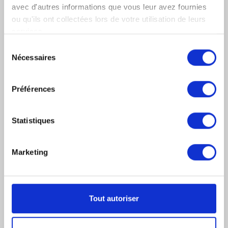
avec d'autres informations que vous leur avez fournies
Rupture Conventionnelle En 2026 : Contribution
ou qu'ils ont collectées lors de votre utilisation de leurs
Patronale À 40 %
services.
Comment Contester Un Refus, Un Retrait Ou Un Retard
Sélection
De Versement D’une Aide Publique Lorsque Vous Êtes
Nécessaires
du
Une Entreprise ?
consentement
Qu’est-Ce Que La Médiation Ou La Conciliation ?
Préférences
Créer Une Société: Démarches Et Documents
Indispensables
Statistiques
Le Droit Administratif : Démarches Et Documents
Indispensables
Marketing
Rachat D’une Société En Liquidation Judiciaire : Guide
Complet
Quelle Forme Juridique Choisir ? EI, SARL, SAS, SCI…
Tout autoriser