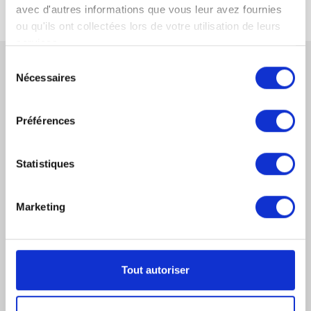
avec d'autres informations que vous leur avez fournies
ou qu'ils ont collectées lors de votre utilisation de leurs
services.
Sélection
Nécessaires
du
CONTACTEZ-NOUS
consentement
Préférences
Statistiques
DERNIERS ARTICLES JURIDIQUES
Marketing
Saisie Des Fonds Par L’AGRASC
Factures Impayées Entre Professionnels : La Nouvelle
Procédure Simplifiée De Recouvrement
Tout autoriser
Gérant De Paille Et Gérant De Fait : Risques,
Responsabilités Et Comment S’en Sortir ?