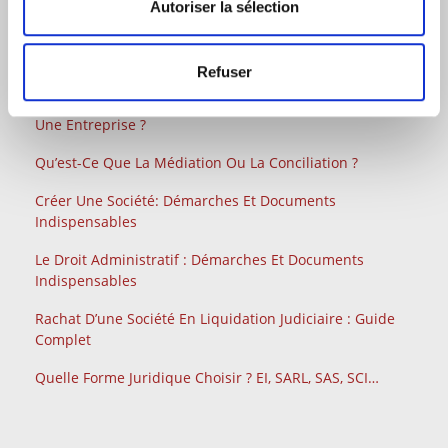
Autoriser la sélection
Rupture Conventionnelle En 2026 : Contribution
Patronale À 40 %
Refuser
Comment Contester Un Refus, Un Retrait Ou Un Retard
De Versement D’une Aide Publique Lorsque Vous Êtes
Une Entreprise ?
Qu’est-Ce Que La Médiation Ou La Conciliation ?
Créer Une Société: Démarches Et Documents
Indispensables
Le Droit Administratif : Démarches Et Documents
Indispensables
Rachat D’une Société En Liquidation Judiciaire : Guide
Complet
Quelle Forme Juridique Choisir ? EI, SARL, SAS, SCI…