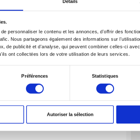
Détails
isterait qu’à permettre de mettre à disposition du
opération de fausse sous-traitance.
e se borne à mettre du personnel à la disposition de
ies.
 soumis aux seules instructions du donneur d’ordre,
es matériels etc…
e personnaliser le contenu et les annonces, d'offrir des fonctio
rafic. Nous partageons également des informations sur l'utilisati
travail qui limite très strictement les possibilités de
, de publicité et d'analyse, qui peuvent combiner celles-ci avec
éservant aux organismes de travail intérimaires) et
illicites de main d’œuvre et délits
ils ont collectées lors de votre utilisation de leurs services.
Préférences
Statistiques
Autoriser la sélection