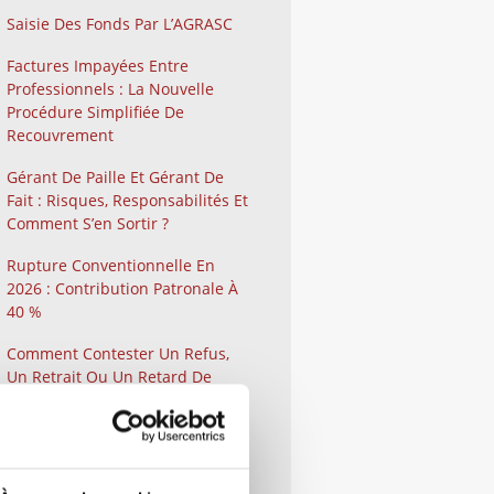
Saisie Des Fonds Par L’AGRASC
Factures Impayées Entre
Professionnels : La Nouvelle
Procédure Simplifiée De
Recouvrement
Gérant De Paille Et Gérant De
Fait : Risques, Responsabilités Et
Comment S’en Sortir ?
Rupture Conventionnelle En
2026 : Contribution Patronale À
40 %
Comment Contester Un Refus,
Un Retrait Ou Un Retard De
Versement D’une Aide Publique
Lorsque Vous Êtes Une
Entreprise ?
Qu’est-Ce Que La Médiation Ou