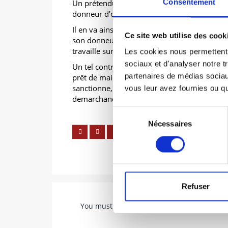
Consentement
Un prétendu contrat d’entreprise qui ne cons
donneur d’ordre de la main d’œuvre est une 
Il en va ainsi lorsqu’en pratique l’entrepris
Ce site web utilise des cook
son donneur d’ordre et que ce personnel est
travaille sur le chantier de ce dernier avec s
Les cookies nous permettent d
sociaux et d'analyser notre t
Un tel contrat tombe sous le coup du droit du 
partenaires de médias sociaux
prêt de main d’œuvre à but lucratif (en les r
sanctionne, notamment pénalement, les prêts 
vous leur avez fournies ou qu'
demarchandage ainsi constitués.
Sélection
Nécessaires
du
consentement
Refuser
You must be
logged in
to post a comment.