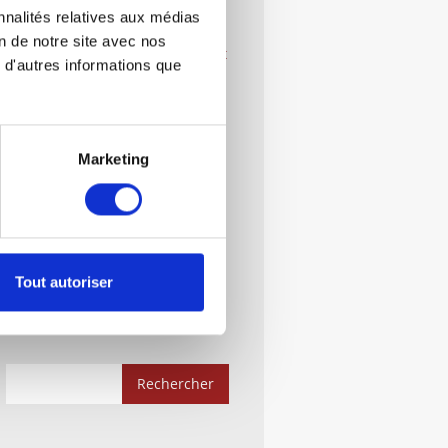
La Conciliation ?
nnalités relatives aux médias
on de notre site avec nos
Créer Une Société: Démarches Et
 d'autres informations que
Documents Indispensables
Le Droit Administratif :
Démarches Et Documents
Indispensables
Marketing
Rachat D’une Société En
Liquidation Judiciaire : Guide
Complet
Quelle Forme Juridique Choisir ?
Tout autoriser
EI, SARL, SAS, SCI…