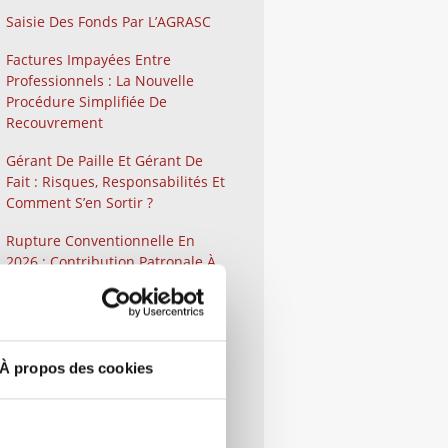
Saisie Des Fonds Par L’AGRASC
Factures Impayées Entre
Professionnels : La Nouvelle
Procédure Simplifiée De
Recouvrement
Gérant De Paille Et Gérant De
Fait : Risques, Responsabilités Et
Comment S’en Sortir ?
Rupture Conventionnelle En
2026 : Contribution Patronale À
40 %
Comment Contester Un Refus,
Un Retrait Ou Un Retard De
Versement D’une Aide Publique
À propos des cookies
Lorsque Vous Êtes Une
Entreprise ?
Qu’est-Ce Que La Médiation Ou