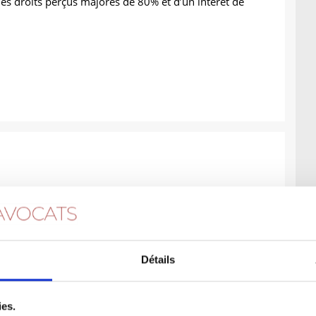
es droits perçus majorés de 80% et d’un intérêt de
Détails
Abus de majorité
ies.