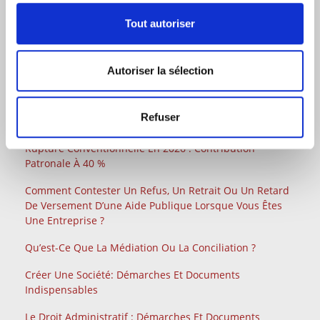
DERNIERS ARTICLES JURIDIQUES
Tout autoriser
Saisie Des Fonds Par L’AGRASC
Factures Impayées Entre Professionnels : La Nouvelle
Autoriser la sélection
Procédure Simplifiée De Recouvrement
Gérant De Paille Et Gérant De Fait : Risques,
Refuser
Responsabilités Et Comment S’en Sortir ?
Rupture Conventionnelle En 2026 : Contribution
Patronale À 40 %
Comment Contester Un Refus, Un Retrait Ou Un Retard
De Versement D’une Aide Publique Lorsque Vous Êtes
Une Entreprise ?
Qu’est-Ce Que La Médiation Ou La Conciliation ?
Créer Une Société: Démarches Et Documents
Indispensables
Le Droit Administratif : Démarches Et Documents