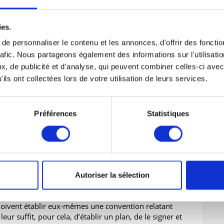
sé, une clôture ou bien des bornes plantées dans le
ies.
s de fruits correspondant aux rectifications de limites.
e personnaliser le contenu et les annonces, d'offrir des fonctio
bornement
rafic. Nous partageons également des informations sur l'utilisati
, de publicité et d'analyse, qui peuvent combiner celles-ci avec
inées, le géomètre expert dresse un procès-verbal
ils ont collectées lors de votre utilisation de leurs services.
ns effectuées.
uis des lignes séparatives et mentionne la situation
Préférences
Statistiques
rt est signé par toutes les parties en cause ou le
 par le tribunal.
Autoriser la sélection
al établi par le géomètre-expert doit être publié au
s hypothèques du lieu de la situation des biens.
 doivent établir eux-mêmes une convention relatant
 leur suffit, pour cela, d’établir un plan, de le signer et