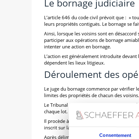
Le bornage judiciaire
L’article 646 du code civil prévoit que : » t
leurs propriétés contiguës. Le bornage se fa
Ainsi, lorsque les voisins sont en désaccord 
participer aux opérations de bornage amiabl
intenter une action en bornage.
L’action est généralement introduite devant
dépendent les lieux litigieux.
Déroulement des opé
Le juge du bornage commence par vérifier les 
limites des propriétés de chacun des voisins
Le Tribunal procède ensuite à l’arpentage afi
chaque lot.
Il procède à cette opération par lui-même 
inscrit sur la liste d’experts près la Cour d’Ap
Consentement
Après délimitation des propriétés par l’expe