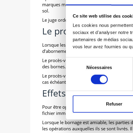
marques matérielles qui peuvent être un fos
sol.
Ce site web utilise des cook
Le juge ordonne, s’il y a lieu, les restitution
Les cookies nous permettent d
Le procès verbal d’a
sociaux et d'analyser notre t
partenaires de médias sociaux
Lorsque les opérations de bornage sont term
vous leur avez fournies ou qu'
d’abornement constatant toutes les opératio
Le procès-verbal contient un plan de ou croq
Sélection
des bornes.
Nécessaires
du
consentement
Le procès-verbal élaboré par le géomètre expe
cas échéant, en cas de désaccord, homologué
Effets du bornage
Refuser
Pour être opposable aux tiers, le procès-verb
fichier immobilier tenu à la conservation de
Lorsque le bornage est amiable, les parties
les opérations auxquelles ils se sont livrés. Il