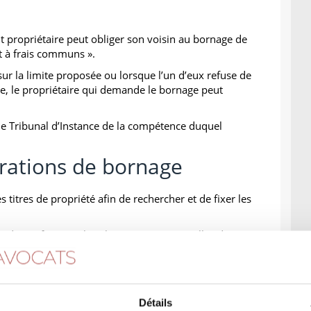
out propriétaire peut obliger son voisin au bornage de
it à frais communs ».
sur la limite proposée ou lorsque l’un d’eux refuse de
e, le propriétaire qui demande le bornage peut
 le Tribunal d’Instance de la compétence duquel
rations de bornage
titres de propriété afin de rechercher et de fixer les
.
n de vérifier sur place les contenances réelles de
ou bien, le plus souvent nomme un géomètre-expert
pel.
Détails
rt, le bornage se concrétise par le placement de