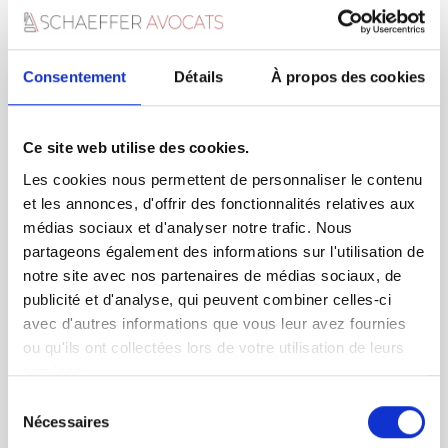
pour garantir une économie d’énergie à l’avenir.
Le dossier DPE est un outil qui permet de
prendre conscience de l’état des consommations
en terme d’énergie. Il est valable pendant une
Consentement
Détails
À propos des cookies
période de 10 ans. Son coût n’étant pas
règlementé, il varie d’un professionnel à un
autre.
Ce site web utilise des cookies.
Les cookies nous permettent de personnaliser le contenu
et les annonces, d'offrir des fonctionnalités relatives aux
médias sociaux et d'analyser notre trafic. Nous
partageons également des informations sur l'utilisation de
notre site avec nos partenaires de médias sociaux, de
publicité et d'analyse, qui peuvent combiner celles-ci
avec d'autres informations que vous leur avez fournies
You must be
logged in
to post a comment.
ou qu'ils ont collectées lors de votre utilisation de leurs
services.
Sélection
Nécessaires
du