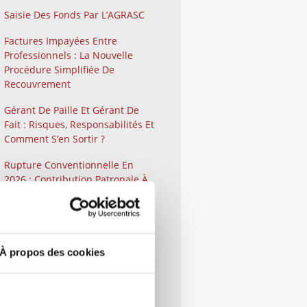
Saisie Des Fonds Par L’AGRASC
Factures Impayées Entre
Professionnels : La Nouvelle
Procédure Simplifiée De
Recouvrement
Gérant De Paille Et Gérant De
Fait : Risques, Responsabilités Et
Comment S’en Sortir ?
Rupture Conventionnelle En
2026 : Contribution Patronale À
40 %
Comment Contester Un Refus,
Un Retrait Ou Un Retard De
Versement D’une Aide Publique
À propos des cookies
Lorsque Vous Êtes Une
Entreprise ?
Qu’est-Ce Que La Médiation Ou