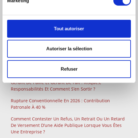
Marketing
Tout autoriser
DERNIERS ARTICLES JURIDIQUES
Autoriser la sélection
Saisie Des Fonds Par L’AGRASC
Factures Impayées Entre Professionnels : La Nouvelle
Refuser
Procédure Simplifiée De Recouvrement
Gérant De Paille Et Gérant De Fait : Risques,
Responsabilités Et Comment S’en Sortir ?
Rupture Conventionnelle En 2026 : Contribution
Patronale À 40 %
Comment Contester Un Refus, Un Retrait Ou Un Retard
De Versement D’une Aide Publique Lorsque Vous Êtes
Une Entreprise ?