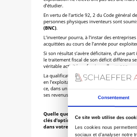
d’étudier.
En vertu de
l’article 92, 2 du Code général d
personnes physiques inventeurs sont soumi
(BNC)
.
L’inventeur pourra, à l’instar des entrepris
acquittées au cours de l’année pour exploiter
Si son résultat s’avère déficitaire, d’une part
le traitement fiscal de son déficit différera s
véritable activité professionnelle ou non.
La qualification d’activité professionnelle req
en l’exploitation du droit de propriété industr
ce, dans un but lucratif, sans qu’il soit néce
ses revenus.
Consentement
Quelle que soit votre situation, les avo
Ce site web utilise des cook
clés d’optimisation pour vous faire éco
dans votre détention d’actifs incorpore
Les cookies nous permettent d
sociaux et d'analyser notre t