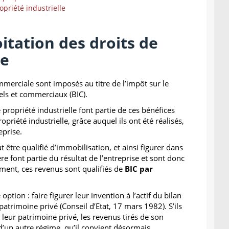
opriété industrielle
loitation des droits de
le
mmerciale sont imposés au titre de l’impôt sur le
iels et commerciaux (BIC).
 propriété industrielle font partie de ces bénéfices
ropriété industrielle, grâce auquel ils ont été réalisés,
reprise.
t être qualifié d’immobilisation, et ainsi figurer dans
ère font partie du résultat de l’entreprise et sont donc
ément, ces revenus sont qualifiés de
BIC par
tion : faire figurer leur invention à l’actif du bilan
patrimoine privé (
Conseil d’Etat, 17 mars 1982
). S’ils
 leur patrimoine privé, les revenus tirés de son
d’un autre régime, qu’il convient désormais