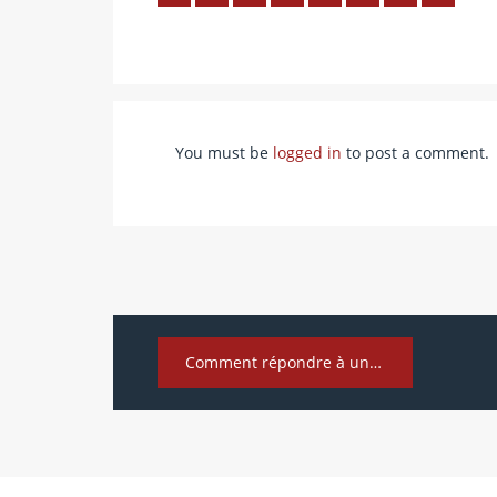
You must be
logged in
to post a comment.
Comment répondre à une demande de renseignements de l’administration fiscale ?