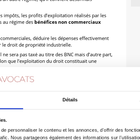
es impôts
, les profits d’exploitation réalisés par les
s au régime des
bénéfices non commerciaux
es commerciales, déduire les dépenses effectivement
 le droit de propriété industrielle.
 il ne sera pas taxé au titre des BNC mais d’autre part,
elon que l’exploitation du droit constituait une
uiert deux conditions. Il faut que l’activité (consistant
ielle) ait été exercée à titre habituel et constant, et
ssaire qu’elle procure au contribuable l’essentiel de
Détails
cats du Cabinet SCHAEFFER Avocats maîtrisent les
ies.
nomiser votre impôt dans votre exploitation ou
ls.
e personnaliser le contenu et les annonces, d'offrir des fonctio
rafic. Nous partageons également des informations sur l'utilisati