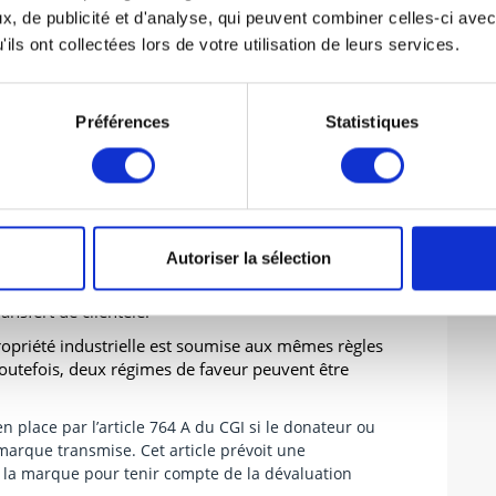
, de publicité et d'analyse, qui peuvent combiner celles-ci avec
ions des droits de
ils ont collectées lors de votre utilisation de leurs services.
le
Préférences
Statistiques
ncipalement les cessions de droits ainsi que les
ce d’exploitation.
ions est soumis à un
droit fixe de 125€
auquel
du principe de neutralité de la TVA pour les
connaissent un régime fiscal dérogatoire. Il en va
Autoriser la sélection
rque sera soumise à un droit proportionnel
ansfert de clientèle.
propriété industrielle est soumise aux mêmes règles
Toutefois, deux régimes de faveur peuvent être
en place par
l’article 764 A du CGI
si le donateur ou
marque transmise. Cet article prévoit une
e la marque pour tenir compte de la dévaluation