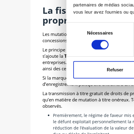
partenaires de médias sociaux
La fiscalité des cess
vous leur avez fournies ou qu'
propriété industriel
Sélection
Nécessaires
du
Les mutations à titre onéreux regroupent pri
concessions et les sous-concessions de licen
consentement
Le principe est que l’ensemble de ces opérat
s’ajoute la
TVA à 20%
, déductible en raison 
entreprises. Néanmoins certaines opérations 
ainsi des cessions de marque.
Refuser
Si la marque est exploitée, la cession de ma
d’enregistrement puisqu’elle entraînera un tr
La transmission à titre gratuit de droits de 
qu’en matière de mutation à titre onéreux. 
observés.
Premièrement, le régime de faveur mis 
le défunt exploitait personnellement la 
réduction de l’évaluation de la valeur d