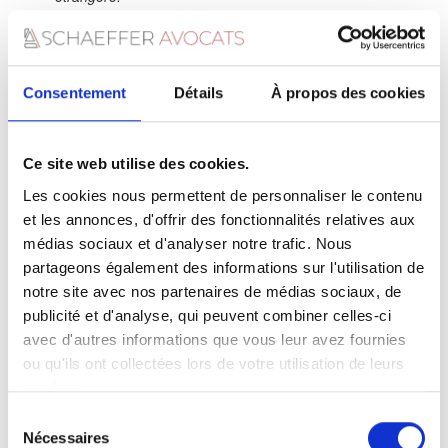
Pour la période du départ au 31 décembre, vous devez
remplir l’imprimé 2042 NR (et 2044 pour les revenus
fonciers)
Consentement
Détails
À propos des cookies
Compléter les bons formulaires et ne pas faire d’erreur peut
s’avérer périlleux si vous n’avez pas pris le temps de vous
documenter et de vous faire conseiller, le recours à un spécialiste
Ce site web utilise des cookies.
est une solution qui vous garantira l’exactitude de vos
déclarations et par conséquent la sérénité en cas de demande
Les cookies nous permettent de personnaliser le contenu
d’information du fisc.
et les annonces, d'offrir des fonctionnalités relatives aux
médias sociaux et d'analyser notre trafic. Nous
partageons également des informations sur l'utilisation de
notre site avec nos partenaires de médias sociaux, de
Comment sont imposés les
publicité et d'analyse, qui peuvent combiner celles-ci
avec d'autres informations que vous leur avez fournies
revenus locatifs ?
ou qu'ils ont collectées lors de votre utilisation de leurs
services.
Les revenus immobiliers sont dans la plupart des cas soumis à
l’imposition en France. Ils peuvent également être imposés dans
Sélection
votre pays de résidence toutefois les conventions fiscales signées
Nécessaires
du